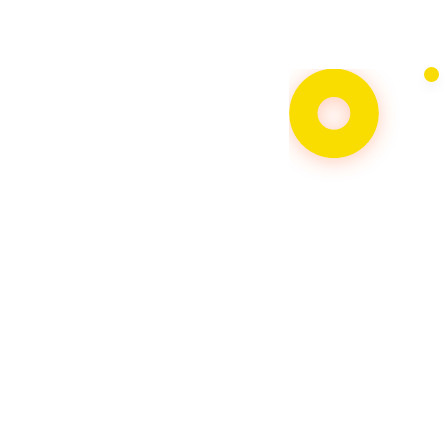
Misi PT. Cahaya Adi Sukses Hutama Ialah Berorientasi
Pada Pemenuhan Kebutuhan Pasar Terutama Valuta
Asing, Mendukung Kebijakan Pemerintah, Berkomitmen
Membangun Hubungan Jangka Panajang Yang Didasari
Atas Kepercayaan Dengan Nasabah.
0
Berdiri Sejak